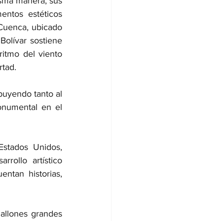
isma manera, sus 
ntos estéticos 
Cuenca, ubicado 
olívar sostiene 
tmo del viento 
rtad.
buyendo tanto al 
numental en el 
stados Unidos, 
ollo artístico 
ntan historias, 
llones grandes 