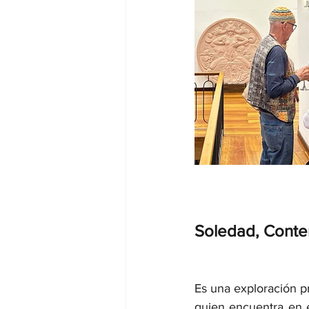
Soledad, Contem
Es una exploración p
quien encuentra en e