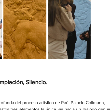
plación, Silencio.
rofunda del proceso artístico de Paúl Palacio Collmann,
stos tres elementos la única vía hacia un diálogo genuin