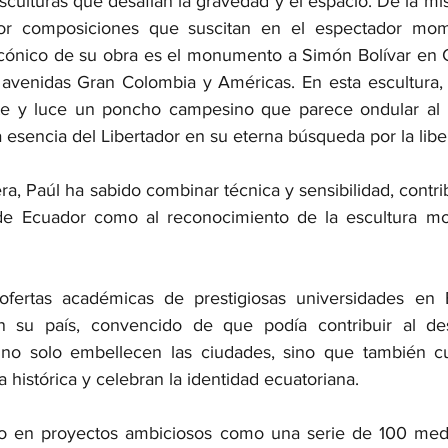
sculturas que desafían la gravedad y el espacio. De la m
or composiciones que suscitan en el espectador mome
icónico de su obra es el monumento a Simón Bolívar en 
 avenidas Gran Colombia y Américas. En esta escultura, B
te y luce un poncho campesino que parece ondular al ri
 esencia del Libertador en su eterna búsqueda por la libe
era, Paúl ha sabido combinar técnica y sensibilidad, contri
o de Ecuador como al reconocimiento de la escultura mo
ofertas académicas de prestigiosas universidades en E
 su país, convencido de que podía contribuir al desarr
 no solo embellecen las ciudades, sino que también cue
histórica y celebran la identidad ecuatoriana.
o en proyectos ambiciosos como una serie de 100 meda