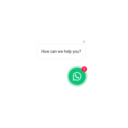
durante el transporte de la obra de
arte.
Se realizarán todos los esfuerzos
razonables para embalar
adecuadamente la obra y
garantizar su seguridad durante el
envío.
5. Procedimiento en Caso de Daños:
How can we help you?
En el caso improbable de que la
obra de arte sufra algún daño
durante el transporte, el cliente
1
deberá comunicarse de inmediato
con la compañía de transporte para
iniciar el proceso de reclamo.
La galería proporcionará toda la
documentación necesaria para
respaldar el reclamo del cliente
ante la compañía de transporte.
6. Tiempos de Envío:
Los tiempos de envío pueden
variar según la ubicación del