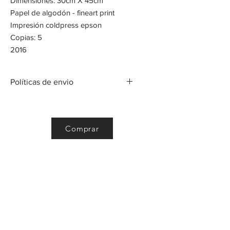
Dimensiones: 30cm X 45cm
Papel de algodón - fineart print
Impresión coldpress epson
Copias: 5
2016
Políticas de envio
Políticas de Envío para Obras de Arte
1. Valoración de Envíos:
El costo del envío de una obra de
Comprar
arte desde nuestra galería será
determinado en base a las
dimensiones de la obra, su valor
declarado y su peso.
Para calcular el valor del envío, se
tomará en cuenta el tamaño de la
obra, su precio y el costo asociado
al transporte seguro de artículos
de valor.