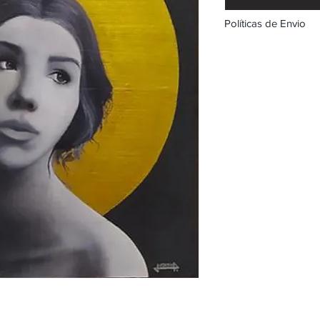
Políticas de Envio
Políticas de Envío pa
1. Valoración de Envío
El costo del enví
galería será dete
de la obra, su val
Para calcular el v
el tamaño de la ob
transporte seguro 
2. Proceso de Envío:
Una vez confirma
con el cliente par
arte.
Nos reservamos el
compañía de trans
adecuado para gara
3. Seguro de Envío:
Recomendamos enc
asegurar el envío d
de la misma.