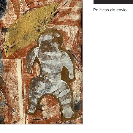
Políticas de envio
Políticas de Envío pa
1. Valoración de Envío
El costo del enví
galería será dete
de la obra, su val
Para calcular el v
el tamaño de la ob
transporte seguro 
2. Proceso de Envío:
Una vez confirma
con el cliente par
arte.
Nos reservamos el
compañía de trans
adecuado para gara
3. Seguro de Envío:
Recomendamos enc
asegurar el envío d
de la misma.